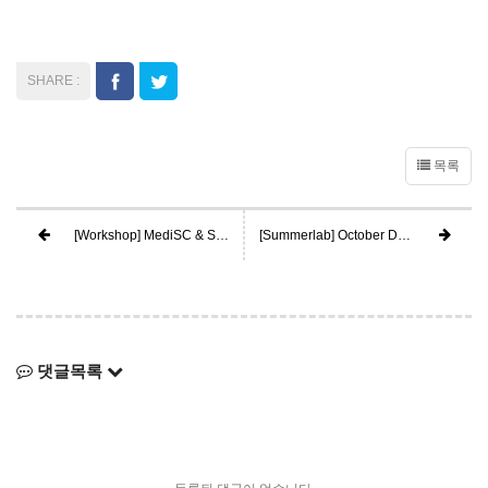
목록
[Workshop] MediSC & SUMMER Lab @Jeju Island
[Summerlab] October Demo Day
댓글목록