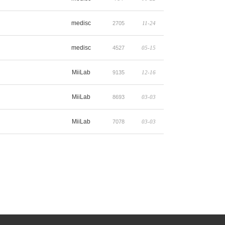
medisc
2705
11-24
medisc
4527
05-15
MiiLab
9135
12-16
MiiLab
8693
03-03
MiiLab
7078
03-03