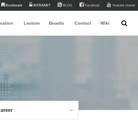
Bookmark
INTRANET
BLOG
Facebook
Youtube chanel
ication
Lecture
Boards
Contact
Wiki
areer