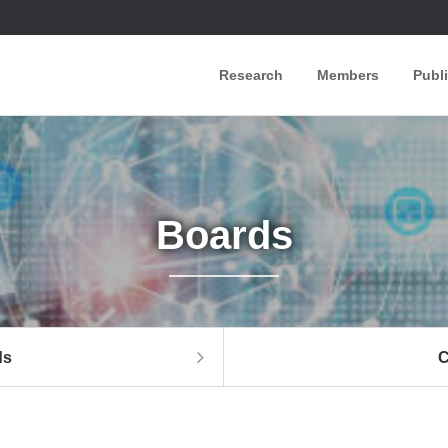
Research
Members
Publ
Boards
ds
C