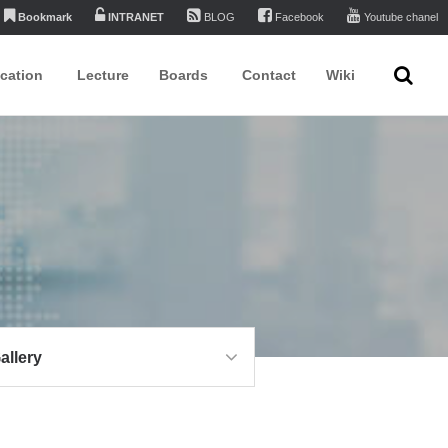
Bookmark
INTRANET
BLOG
Facebook
Youtube chanel
ication
Lecture
Boards
Contact
Wiki
allery