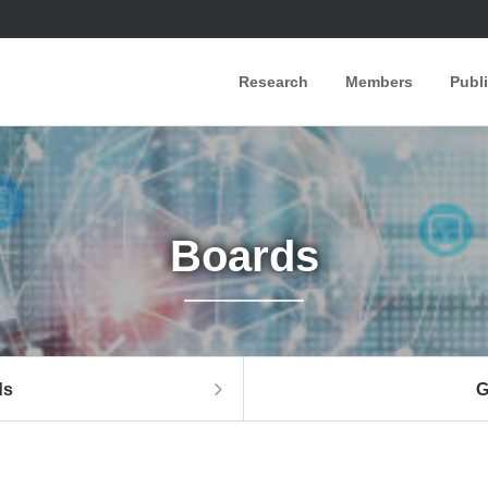
Research
Members
Publ
Boards
ds
G