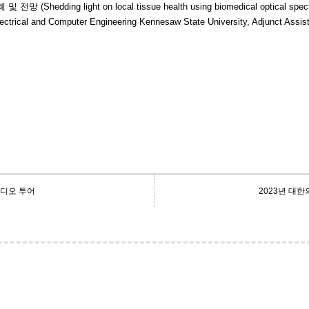
dding light on local tissue health using biomedical optical spect
rical and Computer Engineering Kennesaw State University, Adjunct Assista
튜디오 투어
2023년 대